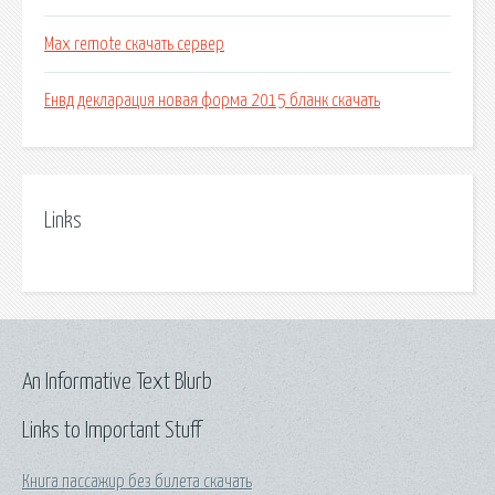
Max remote скачать сервер
Енвд декларация новая форма 2015 бланк скачать
Links
An Informative Text Blurb
Links to Important Stuff
Книга пассажир без билета скачать