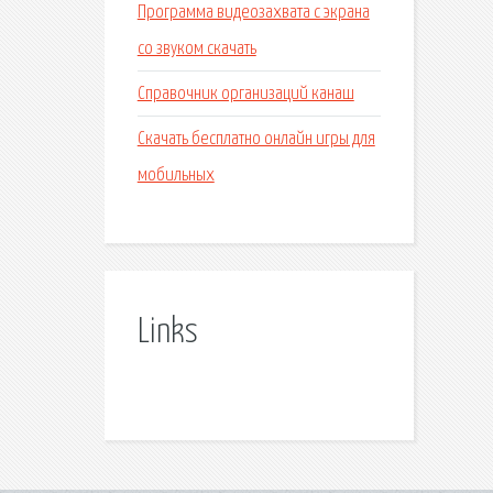
Программа видеозахвата с экрана
со звуком скачать
Справочник организаций канаш
Скачать бесплатно онлайн игры для
мобильных
Links