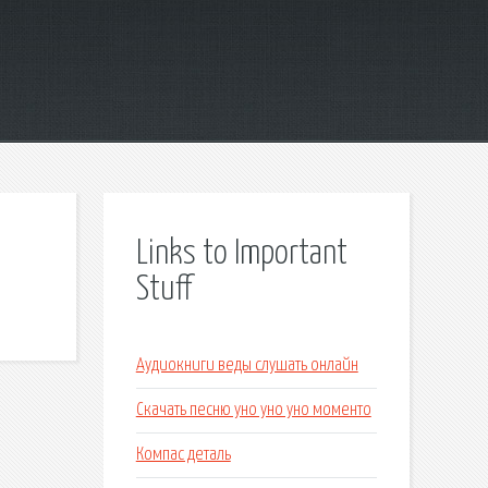
Links to Important
Stuff
Аудиокниги веды слушать онлайн
Скачать песню уно уно уно моменто
Компас деталь