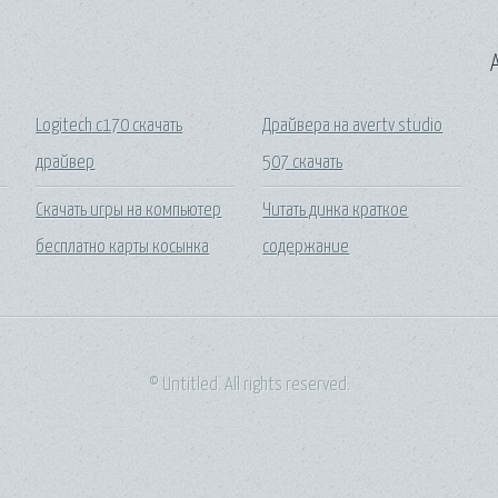
A
Logitech c170 скачать
Драйвера на avertv studio
драйвер
507 скачать
Скачать игры на компьютер
Читать динка краткое
бесплатно карты косынка
содержание
© Untitled. All rights reserved.