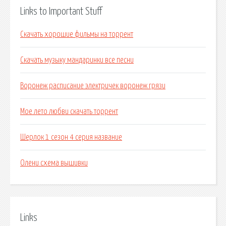
Links to Important Stuff
Скачать хорошие фильмы на торрент
Скачать музыку мандаринки все песни
Воронеж расписание электричек воронеж грязи
Мое лето любви скачать торрент
Шерлок 1 сезон 4 серия название
Олени схема вышивки
Links