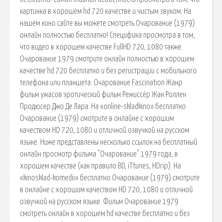
картинка в хорошем hd 720 качестве и чистым звуком. На
нашем кино сайте вы можете смотреть Очарование (1979)
онлайн полностью бесплатно! Специфика просмотра в том,
что видео в хорошем качестве FullHD 720, 1080 также.
Очарование 1979 смотрите онлайн полностью в хорошем
качестве hd 720 бесплатно и без регистрации c мобильного
телефона или планшета. Очарование Fascination Жанр
фильм ужасов эротический фильм Режиссёр Жан Роллен
Продюсер Джо Де Лара. На «online-skladkino» бесплатно
Очарование (1979) смотрите в онлайне с хорошим
качеством HD 720, 1080 и отличной озвучкой на русском
языке. Ниже представлены несколько ссылок на бесплатный
онлайн просмотр фильма "Очарование" 1979 года, в
хорошем качестве (как правило BD, iTtunes, HDrip). На
«kinosklad-komedii» бесплатно Очарование (1979) смотрите
в онлайне с хорошим качеством HD 720, 1080 и отличной
озвучкой на русском языке. Фильм Очарование 1979
смотреть онлайн в хорошем hd качестве бесплатно и без