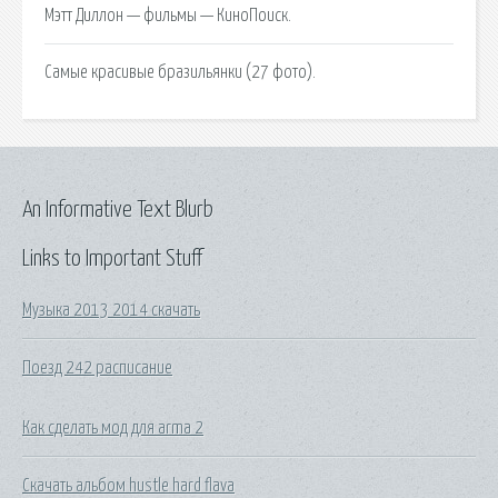
Мэтт Диллон — фильмы — КиноПоиск.
Самые красивые бразильянки (27 фото).
An Informative Text Blurb
Links to Important Stuff
Музыка 2013 2014 скачать
Поезд 242 расписание
Как сделать мод для arma 2
Скачать альбом hustle hard flava