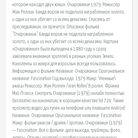
котором находит двух юных. Очарование 1979. Режиссер
Жан Роллин. Банда воров не поделила награбленное золото,
и один из них убегает со всеми деньгами. Спасаясь от
преследования, он прячется. Описание фильма
"Очарование" Банда воров не поделила награбленное
золото, и один из них убегает со всеми деньгами. Картина
«Очарование» была выпущена в 1980 году и сразу
завоевала внимание зрителей в разных уголках Земли.
Киноленты из жанра для взрослых всегда пользовались.
Информация о фильме Название: Очарование Оригинальное
название: Fascination Год выхода: 1979 Жанр: \Нежные\
ужасы Режиссер: Жан Роллен /Jean Rollin/ В ролях: Франка
Мэй /Franca. Смотреть Очарование (1979) онлайн полностью
бесплатно на киноматикс в хорошем качестве hd 720. Также
просмотр видео доступен на телефоне или планшете Android
Название: Очарование Оригинальное название: Fascination
Жанр: фильм ужасов / драма / эротика. Очарование (1979)
— Fascination. Всё о фильме: дата выхода, трейлеры, фото,
актеры. Отзывы зрителей и профессиональные рецензии.