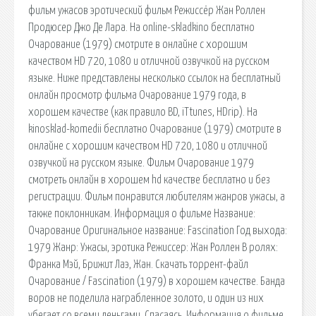
фильм ужасов эротический фильм Режиссёр Жан Роллен
Продюсер Джо Де Лара. На online-skladkino бесплатно
Очарование (1979) смотрите в онлайне с хорошим
качеством HD 720, 1080 и отличной озвучкой на русском
языке. Ниже представлены несколько ссылок на бесплатный
онлайн просмотр фильма Очарование 1979 года, в
хорошем качестве (как правило BD, iTtunes, HDrip). На
kinosklad-komedii бесплатно Очарование (1979) смотрите в
онлайне с хорошим качеством HD 720, 1080 и отличной
озвучкой на русском языке. Фильм Очарование 1979
смотреть онлайн в хорошем hd качестве бесплатно и без
регистрации. Фильм понравится любителям жанров ужасы, а
также поклонникам. Информация о фильме Название:
Очарование Оригинальное название: Fascination Год выхода:
1979 Жанр: Ужасы, эротика Режиссер: Жан Роллен В ролях:
Франка Мэй, Брижит Лаэ, Жан. Скачать торрент-файл
Очарование / Fascination (1979) в хорошем качестве. Банда
воров не поделила награбленное золото, и один из них
убегает со всеми деньгами. Спасаясь. Информация о фильме