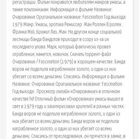
регистрации. Фильм понравится любителям жанров ужасы, а
также поклонникам. Информация о фильме Название:
Очарование Оригинальное название: Fascination Год выхода:
1979 Жанр: Ужасы, эротика Режиссер: Жан Роллен В ролях:
Франка Мэй, Брижит Лаэ, Жан. На другом конце социальной
лестницы банда бандитов приходит в ссору из-за их
последнего улова. Марк, который фактически провел
ограбление, кажется, новичок. Скачать торрент-файл
Очарование / Fascination (1979) в хорошем качестве. Банда
воров не поделила награбленное золото, и один из них
убегает со всеми деньгами. Спасаясь. Информация о фильме
Название: Очарование Оригинальное название: Fascination
Год выхода:. Просмотр онлайн «Очарование» в отличном
качестве hd Отличный фильм «Очарование» ужасы вышел в
свет в 1979 году и заинтересовал зрителей в разных частях.
Банда воров не поделила награбленное золото, и один из
них убегает со всеми деньгами. Банда воров не поделила
награбленное золото, и один из них убегает со всеми
деньгами. Спасаясь от преследования, он прячется в замке, в