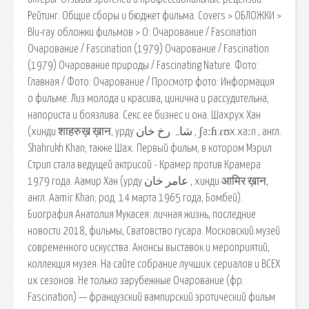
Рейтинг. Общие сборы и бюджет фильма. Covers > ОБЛОЖКИ >
Blu-ray обложки фильмов > О: Очарование / Fascination
Очарование / Fascination (1979) Очарование / Fascination
(1979) Очарование природы / Fascinating Nature. Фото:
Главная / Фото: Очарование / Просмотр фото: Информация
о фильме. Лиз молода и красива, цинична и рассудительна,
напориста и боязлива. Секс ее бизнес и она. Шахрух Хан
(хинди शाहरुख़ ख़ान, урду شاہ رخ خان ‎, ʃaːɦ.ɾʊx.xaːn , англ.
Shahrukh Khan; также Шах. Первый фильм, в котором Мэрил
Стрип стала ведущей актрисой - Крамер против Крамера
1979 года. Аамир Хан (урду عامر خان ‎, хинди आमिर ख़ान,
англ. Aamir Khan; род. 14 марта 1965 года, Бомбей).
Биография Анатолия Мукасея: личная жизнь, последние
новости 2018, фильмы, Сватовство гусара. Московский музей
современного искусства. Анонсы выставок и мероприятий,
коллекция музея. На сайте собрание лучших сериалов и ВСЕХ
их сезонов. Не только зарубежные Очарование (фр.
Fascination) — французский вампирский эротический фильм