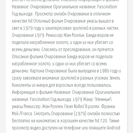
Название: Очарование Оригинальное название: Fascination
Год выхода:. Просмотр онлайн Очарование в отличном
качестве hd Отличный фильм Очарование ужасы вышел в
свет в 1979 году и заинтересовал зрителей в разных частях.
Очарование 1979. Режиссер Жан Роллин. Банда воров не
поделила награбленное золото, и один из них убегает со
всеми деньгами. Спасаясь от преследования, он прячется.
Описание фильма Очарование Банда воров не поделила
награбленное золото, и один из них убегает со всеми
деньгами. Картина Очарование была выпущена в 1980 году и
сразу завоевала внимание зрителей в разных уголках Земли.
Киноленты из жанра для взрослых всегда пользовались.
Информация о фильме Название: Очарование Оригинальное
название: Fascination Год выхода: 1979 Жанр: \Нежные\
ужасы Режиссер: Жан Роллен /Jean Rollin/ В ролях: Франка
Мэй /Franca. Смотреть Очарование (1979) онлайн полностью
бесплатно на киноматикс в хорошем качестве hd 720. Также
просмотр видео доступен на телефоне или планшете Android