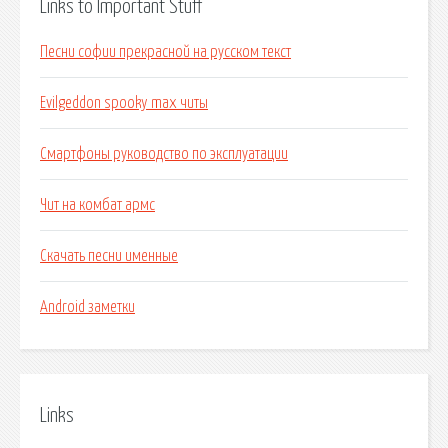
Links to Important Stuff
Песни софии прекрасной на русском текст
Evilgeddon spooky max читы
Смартфоны руководство по эксплуатации
Чит на комбат армс
Скачать песни именные
Android заметки
Links