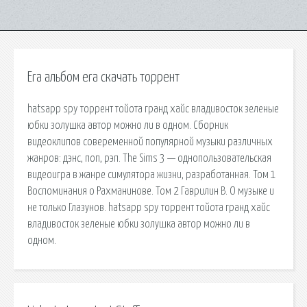
Era альбом era скачать торрент
hatsapp spy торрент тойота гранд хайс владивосток зеленые
юбки золушка автор можно ли в одном. Сборник
видеоклипов совеременной популярной музыки различных
жанров: дэнс, поп, рэп. The Sims 3 — однопользовательская
видеоигра в жанре симулятора жизни, разработанная. Том 1
Воспоминания о Рахманинове. Том 2 Гаврилин В. О музыке и
не только Глазунов. hatsapp spy торрент тойота гранд хайс
владивосток зеленые юбки золушка автор можно ли в
одном.