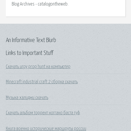
Blog Archives - catalogontheweb.
An Informative Text Blurb
Links to Important Stuff
Скачать игру prop hunt на компьютер
Minecraft industrial craft 2 сборка скачать
Музыка халиджи скачать
Скачать альбом торрент ноггано баста гуф
Книга военно исторические маршруты россии