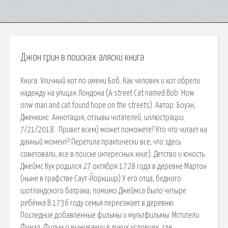
Джон грин в поисках аляски книга
Книга: Уличный кот по имени Боб. Как человек и кот обрели
надежду на улицах Лондона (A street Cat named Bob. How
onw man and cat found hope on the streets). Автор: Боуэн,
Дженкинс. Аннотация, отзывы читателей, иллюстрации.
7/21/2018 · Привет всем) может поможете? Кто что читает на
данный момент? Перетила практически все, что здесь
советовали, все в поиске интересных книг). Детство и юность.
Джеймс Кук родился 27 октября 1728 года в деревне Мартон
(ныне в графстве Саут-Йоркшир).У его отца, бедного
шотландского батрака, помимо Джеймса было четыре
ребёнка.В 1736 году семья переезжает в деревню.
Последние добавленные фильмы и мультфильмы: Мстители:
Финал. Фильм о выживании в диких условиях, где