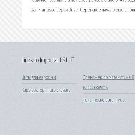
геймплея составляли не перестрелки в стиле GTA (стыдис
San Francisco Серия Driver берет свое начало еще в ко
Links to Important Stuff
Читы для европы 4
Тренажер по математике 8
класс скачать
Карбюратор книга скачать
Текст песни aura if you