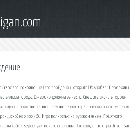
digan.com
ждение
 Francisco: сохранение (всё пройдено и открыто) PC/Любая · Переехав 
ать улицы города. Джерико должны вынести. Спешите скачать торрент
рохождения сюжетной линии, великолепного графического оформления
Франциско) на xbox360. Игра полностью на русском языке. Приятного
 нас на сайте. Версия для печати страницы: Прохождение игры Driver: Sa