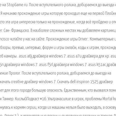
те на StopGame.ru. После вступительного ролика, добираемся до выезда 
ня Я начинаю прохождение игры которую проходил еще на первой Плойке
осто эта игра интересна только на прохождение, когда всё пройдено и о
ver: Сан- Франциско. В наиболее сложных местах мы добавляем картинки
cisco читайте у нас на сайте. Прохождение игры Driver:. Компьютерные 
обзоры, превью, интервью, форум и игры онлайн, коды к играм, прохож
веб камеры . asus a6j драйвера windows 7. asus a7u драйвера для xp. as
5n драйвера windows 7. asus f5rl драйвера windows 7. asus k51ac драй
ение Пролог. После вступительного ролика, добираемся до выезда на
Скачать creative драйвер windows 7. Скачать dell inspiron 1525 драйвер
ет для этого города большую опасность. Единственным, кто вызвался пом
 Таннер. КислыйПодкаст #16. Ультранасилие в играх, проблемы Mortal 
ернулась к корням серии, когда из машины нельзя было выходить, а основ