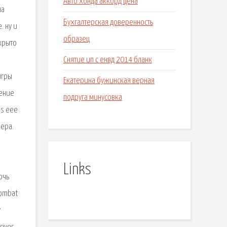
Авто хонда аккорд цена
на
Бухгалтерская доверенность
. ну и
образец
ткрыто
Снятие ип с енвд 2014 бланк
,
игры
Екатерина бужинская верная
дение
подруга минусовка
us eee
вера.
Links
очь
kombat
у