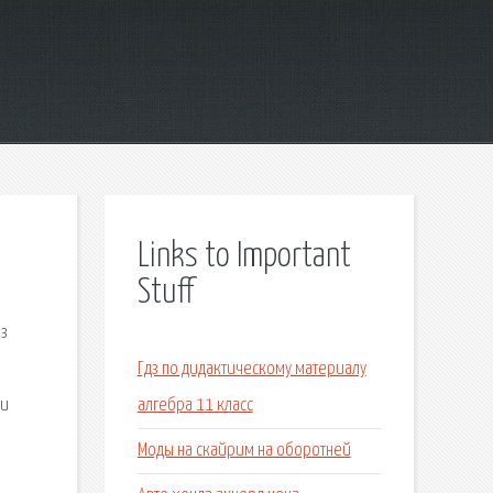
Links to Important
Stuff
из
Гдз по дидактическому материалу
 и
алгебра 11 класс
Моды на скайрим на оборотней
n