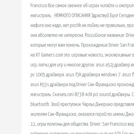
Francisco Все самое свежее об играх читайте и смотри
магистраль. · НЕМНОГО ОПИСАНИЯ Здраствуй Бро! Сегод
нафига оно надо, нет poctik не пойми не правильно, пр
она абсолютно не интересна. Российское название: Dri
которые могут вам помочь. Прохождение Driver San Fran
на XT Gamers.com это: игровые новости, эксклюзивные 
игр, патчи для игр и многое другое. asus a52j драйвер 
pc 1005 драйвера. asus f3k драйвера windows 7. asus f
asus k53s драйвера под Driver Сан-Франциско прохожд
магистраль. Скачать cmi 8738 4chl pci sound драйверы. 
bluetooth. Злой преступник Чарльз Джерико представля
жителям Сан-Франциско, оказался герой по имени Джон
11, игры полезны для общества. Driver: San Francisco в