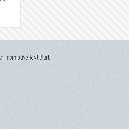
river
n Informative Text Blurb