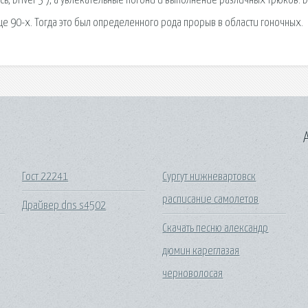
ь, Driver 3 ), а увлекательные погони и выполнение различных трюков. D
нце 90-х. Тогда это был определенного рода прорыв в области гоночных.
A
Гост 22241
Сургут нижневартовск
расписание самолетов
Драйвер dns s4502
Скачать песню александр
дюмин кареглазая
черноволосая