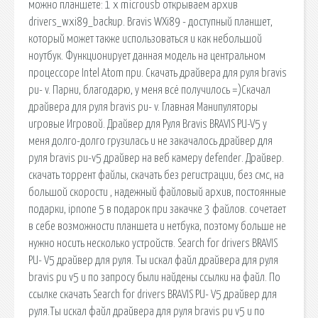
можно планшете: 1 х microusb открываем архив
drivers_wxi89_backup. Bravis WXi89 - доступный планшет,
который может также использоваться и как небольшой
ноутбук. Функционирует данная модель на центральном
процессоре Intel Atom при. Скачать драйвера для руля bravis
pu- v. Парни, благодарю, у меня всё получилось =)Скачал
драйвера для руля bravis pu- v. Главная Манипуляторы
игровые Игровой. Драйвер для Руля Bravis BRAVIS PU-V5 у
меня долго-долго грузилась и не закачалось драйвер для
руля bravis pu-v5 драйвер на веб камеру defender. Драйвер.
скачать торрент файлы, скачать без регистрации, без смс, на
большой скорости , надежный файловый архив, постоянные
подарки, ipnone 5 в подарок при закачке 3 файлов. cочетает
в себе возможности планшета и нетбука, поэтому больше не
нужно носить несколько устройств. Search for drivers BRAVIS
PU- V5 драйвер для руля. Ты искал файл драйвера для руля
bravis pu v5 и по запросу были найдены ссылки на файл. По
ссылке скачать Search for drivers BRAVIS PU- V5 драйвер для
руля.Ты искал файл драйвера для руля bravis pu v5 и по