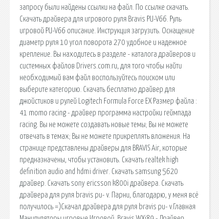
запросу были найдены ссылки на файл. По ссылке скачать.
Скачать драйвера для игрового руля Bravis PU-V66. Руль
игровой PU-V66 описание. Инструкция загрузить. Оснащение
диаметр руля 10 угол поворота 270 удобное и надежное
крепление. Вы находитесь в разделе - каталога драйверов и
системных файлов Drivers.com.ru, для того чтобы найти
необходимый вам файл воспользуйтесь поиском или
выберите категорию. Скачать бесплатно драйвер для
джойстиков и рулей Logitech Formula Force EX Размер файла :
41 momo racing - драйвер программа настройки геймпада
racing. Вы не можете создавать новые темы; Вы не можете
отвечать в темах; Вы не можете прикреплять вложения. На
странице представлены драйверы для BRAVIS Air, которые
предназначены, чтобы установить. Скачать realtek high
definition audio and hdmi driver. Скачать samsung 5620
драйвер. Скачать sony ericsson k800i драйвера. Скачать
драйвера для руля bravis pu- v. Парни, благодарю, у меня всё
получилось =)Скачал драйвера для руля bravis pu- v.Главная
Манипуляторы игровые Игровой. Bravis WXi89 - Драйвер,