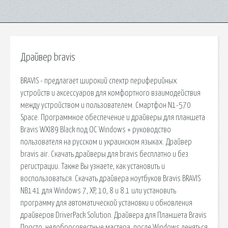
Драйвер bravis
BRAVIS - предлагает широкий спектр периферийных
устройств и аксессуаров для комфортного взаимодействия
между устройством и пользователем. Смартфон N1-570
Space. Программное обеспечение и драйверы для планшета
Bravis WXI89 Black под ОС Windows + руководство
пользователя на русском и украинском языках. Драйвер
bravis air. Скачать драйверы для bravis бесплатно и без
регистрации. Также Вы узнаете, как установить и
воспользоваться. Скачать драйвера ноутбуков Bravis BRAVIS
NB141 для Windows 7, XP, 10, 8 и 8.1 или установить
программу для автоматической установки и обновления
драйверов DriverPack Solution. Драйвера для Планшета Bravis
Просто, недобросовестные мастера, после Windows леняться