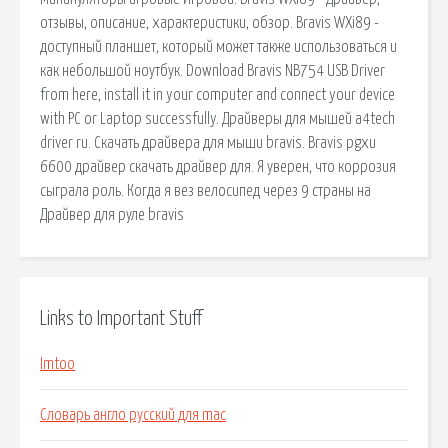
отзывы, описание, характеристики, обзор. Bravis WXi89 -
доступный планшет, который может также использоваться и
как небольшой ноутбук. Download Bravis NB754 USB Driver
from here, install it in your computer and connect your device
with PC or Laptop successfully. Драйверы для мышей a4tech
driver ru. Скачать драйвера для мыши bravis. Bravis pgxu
6600 драйвер скачать драйвер для. Я уверен, что коррозия
сыграла роль. Когда я вез велосипед через 9 страны на
Драйвер для руле bravis
Links to Important Stuff
Imtoo
Словарь англо русский для mac