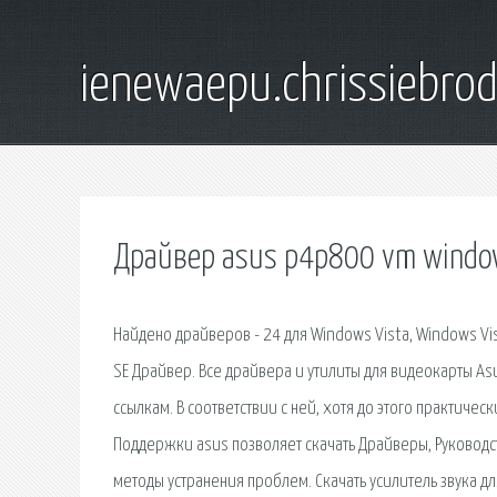
ienewaepu.chrissiebro
Драйвер asus p4p800 vm windo
Найдено драйверов - 24 для Windows Vista, Windows Vis
SE Драйвер. Все драйвера и утилиты для видеокарты As
ссылкам. В соответствии с ней, хотя до этого практич
Поддержки asus позволяет скачать Драйверы, Руководс
методы устранения проблем. Скачать усилитель звука для