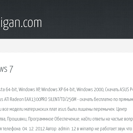
digan.com
ws 7
ta 64-bit, Windows XP, Windows XP 64-bit, Windows 2000, Скачать ASUS 
us ATI Radeon EAX1300PRO SILENT/TD/256M - скачать бесплатно по прямы
ески все модели материнских плат asus были лишены перемычек. Центр
тва, Прошивки, Программное Обеспечение; найти ответы на частые воп
 телефона. 04. 12. 2012 Автор: admin. 12 в winamp не работает звук что