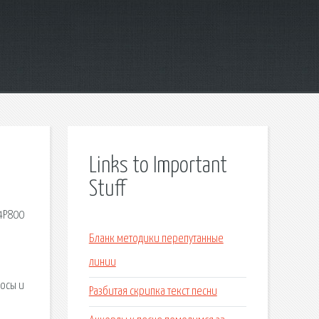
Links to Important
Stuff
P4P800
м
Бланк методики перепутанные
линии
росы и
Разбитая скрипка текст песни