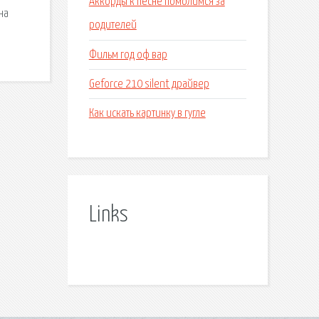
Аккорды к песне помолимся за
на
родителей
Фильм год оф вар
Geforce 210 silent драйвер
Как искать картинку в гугле
Links