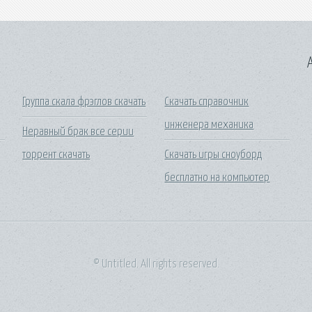
A
Группа скала фрэглов скачать
Скачать справочник
инженера механика
Неравный брак все серии
торрент скачать
Скачать игры сноуборд
бесплатно на компьютер
© Untitled. All rights reserved.