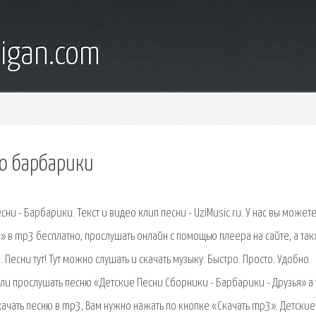
digan.com
но барбарики
ни - Барбарики. Текст и видео клип песни - UziMusic.ru. У нас вы может
» в mp3 бесплатно, прослушать онлайн с помощью плеера на сайте, а так
Песни тут! Тут можно слушать и скачать музыку. Быстро. Просто. Удобно.
или прослушать песню «Детские Песни Сборники - Барбарики - Друзья» а
скачать песню в mp3, Вам нужно нажать по кнопке «Скачать mp3». Детски