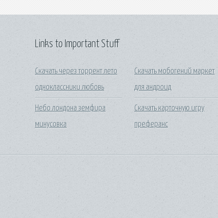
Links to Important Stuff
Скачать через торрент лето
Скачать мобогений маркет
одноклассники любовь
для андроид
Небо лондона земфира
Скачать карточную игру
минусовка
преферанс