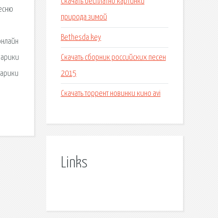
Скачать бесплатно картинки
песню
природа зимой
Bethesda key
онлайн
Скачать сборник российских песен
барики
2015
барики
Скачать торрент новинки кино avi
Links