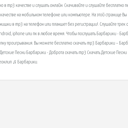
но в mp3 качестве и слушать онлайн. Скачивайте и слушайте бесплатно 
качестве на мобильном телефоне или компьютере. На этой странице Вы
нишки в mp3 на телефон или планшет без регистрации!. Слушайте трек 
ndroid, iphone или пк в любое время. Чтобы послушать Барбарики - Бар
пку проигрывания. Вы можете бесплатно скачать mp3 Барбарики – Бар
. Детские Песни Барбарики - Доброта скачать mp3 Скачать Детские Песни
деоклип ♫ Барбарики.