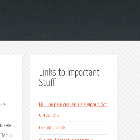
Links to Important
Stuff
е
же.
Миньон раш скачать на андроид без
интернета
 также
Скачать turok
е Песни