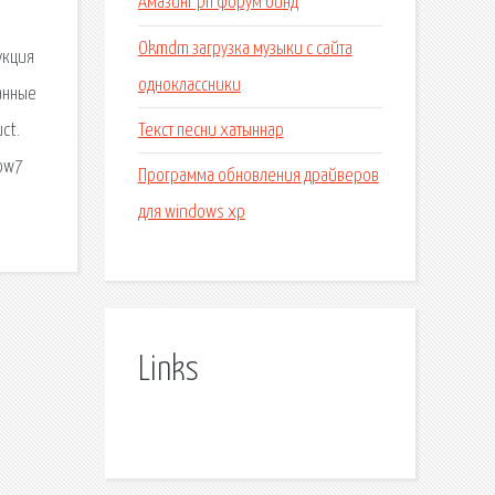
Амазинг рп форум бинд
Okmdm загрузка музыки с сайта
укция
одноклассники
занные
Текст песни хатыннар
ct.
dow7
Программа обновления драйверов
для windows xp
Links