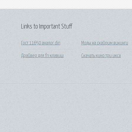
Links to Important Stuff
Гост 11650 аналог din
Моды на скайрим викинги
Драйвер для fn клавиш
Скачать кино три икса