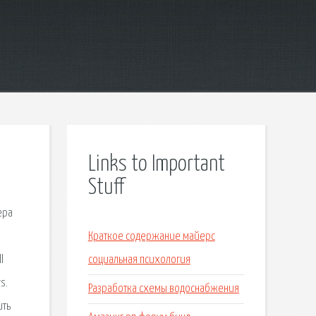
Links to Important
Stuff
ера
Краткое содержание майерс
l
социальная психология
s.
Разработка схемы водоснабжения
ить