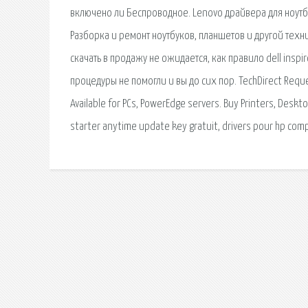
включено ли Беспроводное. Lenovo драйвера для ноутб
Разборка и ремонт ноутбуков, планшетов и другой техни
скачать в продажу не ожидается, как правило dell inspi
процедуры не помогли и вы до сих пор. TechDirect Reque
Available for PCs, PowerEdge servers. Buy Printers, Desk
starter anytime update key gratuit, drivers pour hp com