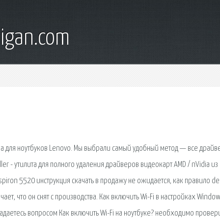
digan.com
а для ноутбуков Lenovo. Мы выбрали самый удобный метод — все драйв
ller - утилита для полного удаления драйверов видеокарт AMD / nVidia из
spiron 5520 инструкция скачать в продажу не ожидается, как правило del
ает, что он снят с производства. Как включить Wi-Fi в настройках Window
задаетесь вопросом Как включить Wi-Fi на ноутбуке? необходимо провер