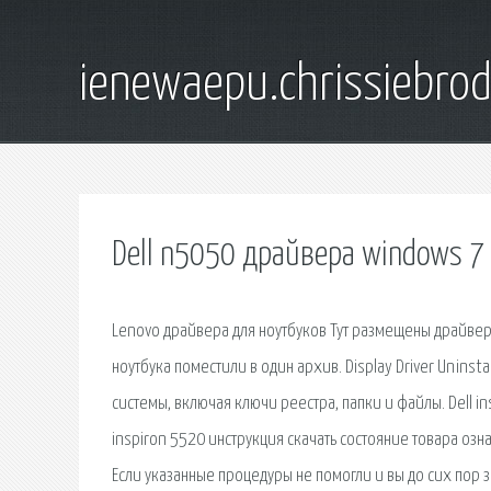
ienewaepu.chrissiebro
Dell n5050 драйвера windows 7
Lenovo драйвера для ноутбуков Тут размещены драйвер
ноутбука поместили в один архив. Display Driver Uninsta
системы, включая ключи реестра, папки и файлы. Dell in
inspiron 5520 инструкция скачать состояние товара означ
Если указанные процедуры не помогли и вы до сих пор 