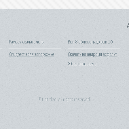
A
Payday скачать читы
Вин 8 обновить до вин 10
Спидтест воля запорожье
Скачать на андроид асфальт
8 без интернета
© Untitled. All rights reserved.