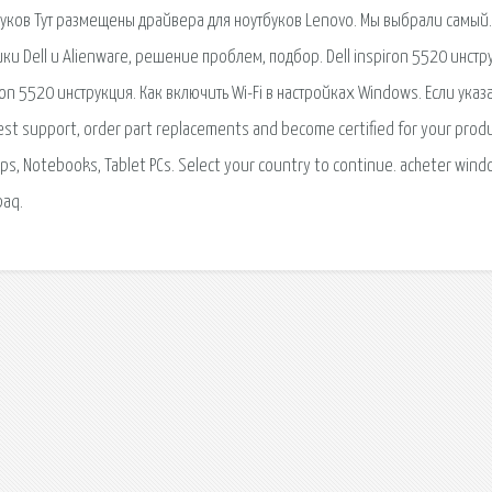
уков Тут размещены драйвера для ноутбуков Lenovo. Мы выбрали самый.
ки Dell и Alienware, решение проблем, подбор. Dell inspiron 5520 инстр
ron 5520 инструкция. Как включить Wi-Fi в настройках Windows. Если ука
st support, order part replacements and become certified for your produ
tops, Notebooks, Tablet PCs. Select your country to continue. acheter win
paq.