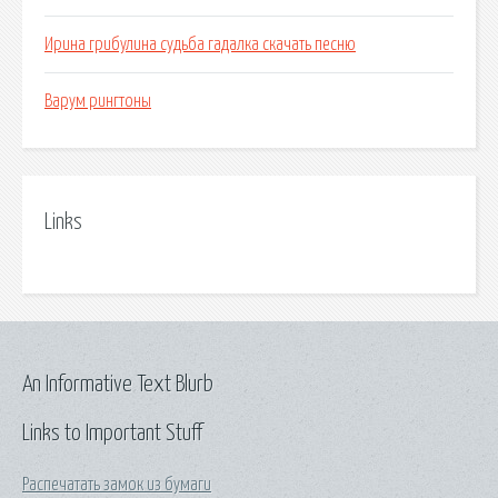
Ирина грибулина судьба гадалка скачать песню
Варум рингтоны
Links
An Informative Text Blurb
Links to Important Stuff
Распечатать замок из бумаги