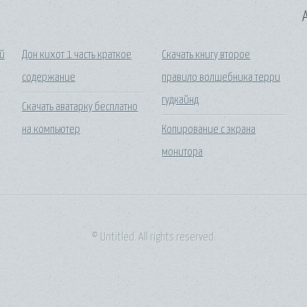
A
ой
Дон кихот 1 часть краткое
Скачать книгу второе
содержание
правило волшебника терри
гудкайнд
Скачать аватарку бесплатно
на компьютер
Копирование с экрана
монитора
© Untitled. All rights reserved.