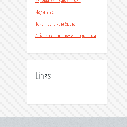
кареглазая черноволосая
Моды 5 5 0
Текст песни чита брита
А бушков книги скачать торрентом
Links