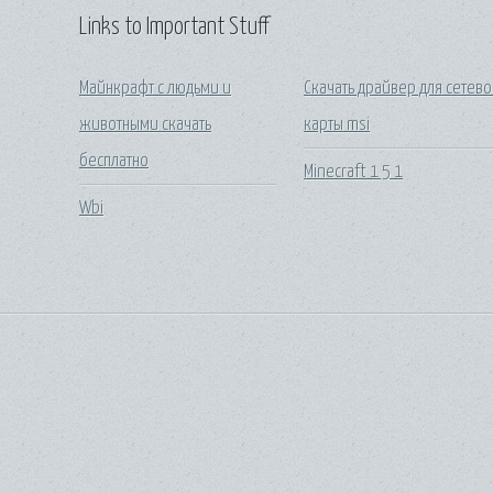
Links to Important Stuff
Майнкрафт с людьми и
Скачать драйвер для сетев
животными скачать
карты msi
бесплатно
Minecraft 1 5 1
Wbi