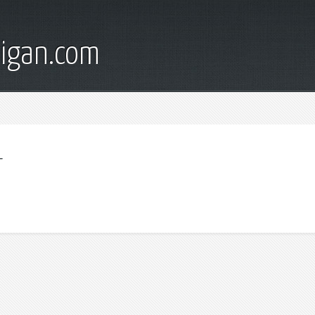
digan.com
т