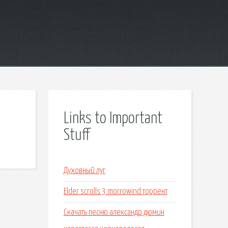
Links to Important
Stuff
Духовный луг
Elder scrolls 3 morrowind торрент
Скачать песню александр дюмин