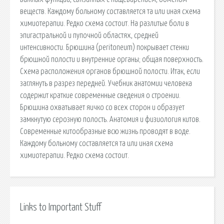
веществ. Каждому больному составляется та или иная схема
химиотерапии. Редко схема состоит. На разлитые боли в
эпигастральной и пупочной областях, средней
интенсивности. Брюшина (peritoneum) покрывает стенки
брюшной полости и внутренние органы; общая поверхность.
Схема расположения органов брюшной полости. Итак, если
заглянуть в разрез передней. Учебник анатомии человека
содержит краткие современные сведения о строении.
Брюшина охватывает яичко со всех сторон и образует
замкнутую серозную полость. Анатомия и физиология китов.
Современные китообразные всю жизнь проводят в воде.
Каждому больному составляется та или иная схема
химиотерапии. Редко схема состоит.
Links to Important Stuff