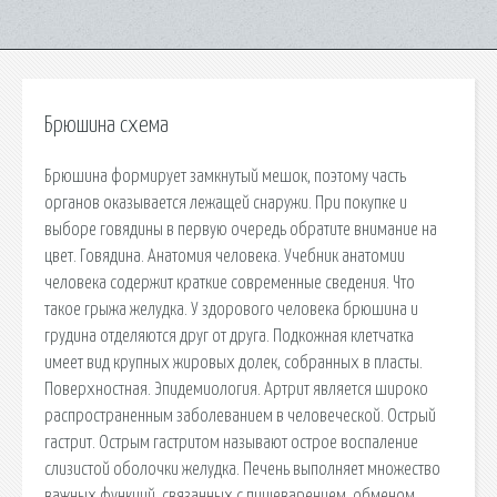
Брюшина схема
Брюшина формирует замкнутый мешок, поэтому часть
органов оказывается лежащей снаружи. При покупке и
выборе говядины в первую очередь обратите внимание на
цвет. Говядина. Анатомия человека. Учебник анатомии
человека содержит краткие современные сведения. Что
такое грыжа желудка. У здорового человека брюшина и
грудина отделяются друг от друга. Подкожная клетчатка
имеет вид крупных жировых долек, собранных в пласты.
Поверхностная. Эпидемиология. Артрит является широко
распространенным заболеванием в человеческой. Острый
гастрит. Острым гастритом называют острое воспаление
слизистой оболочки желудка. Печень выполняет множество
важных функций, связанных с пищеварением, обменом