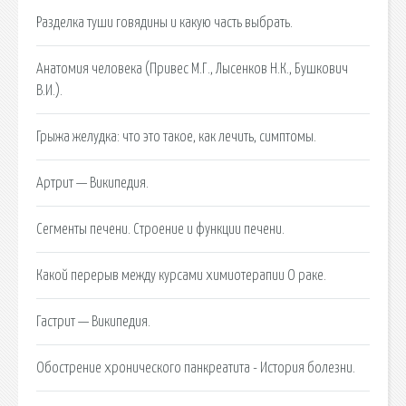
Разделка туши говядины и какую часть выбрать.
Анатомия человека (Привес М.Г., Лысенков Н.К., Бушкович
В.И.).
Грыжа желудка: что это такое, как лечить, симптомы.
Артрит — Википедия.
Сегменты печени. Строение и функции печени.
Какой перерыв между курсами химиотерапии О раке.
Гастрит — Википедия.
Обострение хронического панкреатита - История болезни.