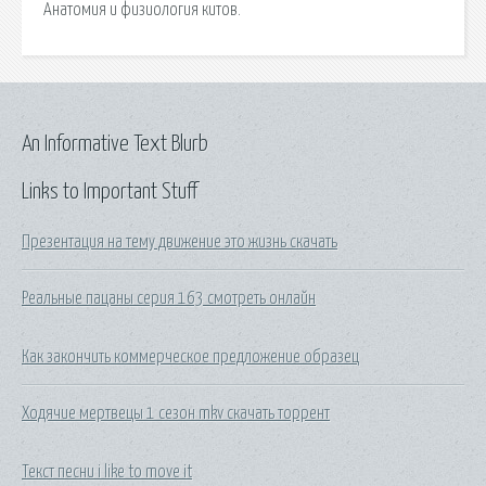
Анатомия и физиология китов.
An Informative Text Blurb
Links to Important Stuff
Презентация на тему движение это жизнь скачать
Реальные пацаны серия 163 смотреть онлайн
Как закончить коммерческое предложение образец
Ходячие мертвецы 1 сезон mkv скачать торрент
Текст песни i like to move it