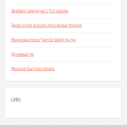
Драйвер самсунг мл 1710 скачать
Дикая охота короля стаха фильм торрент
Минусовка песни 5ivesta family тук тук
Духовный луг
Мелодия быстрая скачать
Links