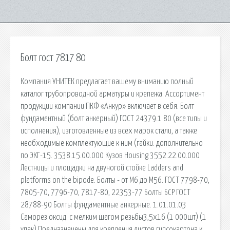
Болт гост 7817 80
Компания УНИТЕК предлагает вашему вниманию полный
каталог трубопроводной арматуры и крепежа. Ассортимент
продукции компании ПКФ «Анкур» включает в себя. Болт
фундаментный (болт анкерный) ГОСТ 24379.1 80 (все типы и
исполнения), изготовленные из всех марок стали, а также
необходимые комплектующие к ним (гайки. дополнительно
по ЭКГ-15. 3538.15.00.000 Кузов Housing 3552.22.00.000
Лестницы и площадки на двуногой стойке Ladders and
platforms on the bipode. Болты - от М6 до М56. ГОСТ 7798-70,
7805-70, 7796-70, 7817-80, 22353-77 Болты БСР ГОСТ
28788-90 Болты фундаментные анкерные. 1.01.01.03
Саморез оксид. с мелким шагом резьбы3,5х16 (1 000шт) (1
упак) Предназначены для крепления листов гипсокартона к