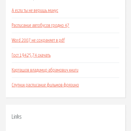
А если ты не веришь минус
Расписание автобусов гродно 47
Word 2007 не сохраняет в pdf
Гост 19425 74 скачать
Карташов владимир абрамович книги
Спутник расписание фильмов фрязино
Links