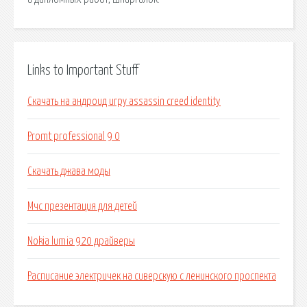
Links to Important Stuff
Скачать на андроид игру assassin creed identity
Promt professional 9 0
Скачать джава моды
Мчс презентация для детей
Nokia lumia 920 драйверы
Расписание электричек на сиверскую с ленинского проспекта