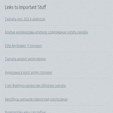
Links to Important Stuff
Скачать pes 2014 андроид
Братья карамазовы краткое содержание читать онлайн
Elite keylogger 5 торрент
Скачать клиент интерлюдии
Аудиокнига порт артур торрент
Счет фактура казахстан образец скачать
Автобусы харьков павлоград расписание
Видеоуроки наш сад рубин