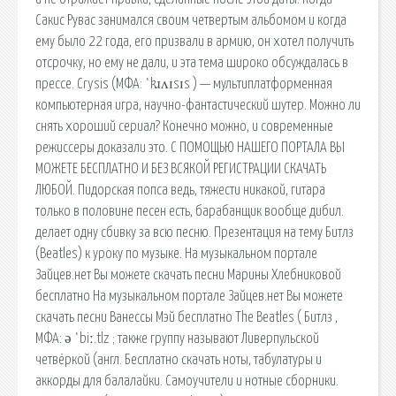
Сакис Рувас занимался своим четвертым альбомом и когда
ему было 22 года, его призвали в армию, он хотел получить
отсрочку, но ему не дали, и эта тема широко обсуждалась в
прессе. Crysis (МФА: ˈkɹʌɪsɪs ) — мультиплатформенная
компьютерная игра, научно-фантастический шутер. Можно ли
снять хороший сериал? Конечно можно, и современные
режиссеры доказали это. С ПОМОЩЬЮ НАШЕГО ПОРТАЛА ВЫ
МОЖЕТЕ БЕСПЛАТНО И БЕЗ ВСЯКОЙ РЕГИСТРАЦИИ СКАЧАТЬ
ЛЮБОЙ. Пидорская попса ведь, тяжести никакой, гитара
только в половине песен есть, барабанщик вообще дибил.
делает одну сбивку за всю песню. Презентация на тему Битлз
(Beatles) к уроку по музыке. На музыкальном портале
Зайцев.нет Вы можете скачать песни Марины Хлебниковой
бесплатно На музыкальном портале Зайцев.нет Вы можете
скачать песни Ванессы Мэй бесплатно The Beatles ( Битлз ,
МФА: ə ˈbiː.tlz ; также группу называют Ливерпульской
четвёркой (англ. Бесплатно скачать ноты, табулатуры и
аккорды для балалайки. Самоучители и нотные сборники.