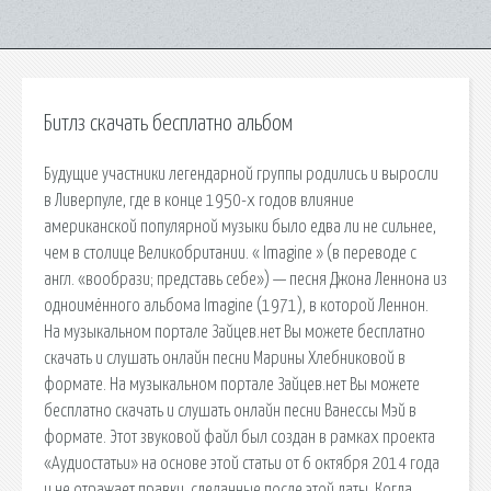
Битлз скачать бесплатно альбом
Будущие участники легендарной группы родились и выросли
в Ливерпуле, где в конце 1950-х годов влияние
американской популярной музыки было едва ли не сильнее,
чем в столице Великобритании. « Imagine » (в переводе с
англ. «вообрази; представь себе») — песня Джона Леннона из
одноимённого альбома Imagine (1971), в которой Леннон.
На музыкальном портале Зайцев.нет Вы можете бесплатно
скачать и слушать онлайн песни Марины Хлебниковой в
формате. На музыкальном портале Зайцев.нет Вы можете
бесплатно скачать и слушать онлайн песни Ванессы Мэй в
формате. Этот звуковой файл был создан в рамках проекта
«Аудиостатьи» на основе этой статьи от 6 октября 2014 года
и не отражает правки, сделанные после этой даты. Когда