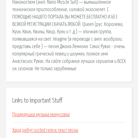
Нанокостюм (англ. Nano Muscle Suit) — вымышленное
техническое приспособление, силовой экзоскелет. С
ПОМОЩЬЮ НАШЕГО ПОРТАЛА ВЫ МОЖЕТЕ БЕСПЛАТНО И БЕЗ
ВСЯКОЙ РЕГИСТРАЦИИ СКАЧАТЬ ЛЮБОЙ. Queen (рус. Королева,
Куин, Квин, Квины, Квир, Куни и т. д.) — эпичная группа,
появившаяся на свет. Imagine (в переводе с англ. вообрази;
представь себе ) — песня Джона Леннона. Сакис Рувас - очень
популярный греческий певец и шоумен, полное имя
Анастасиос Рувас. На сайте собрание лучших сериалов и ВСЕХ
их сезонов. Не только зарубежные
Links to Important Stuff
Прадедушка музыка минусовка
Хард ребут rusted remix текст песни