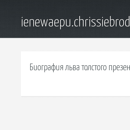
ienewaepu.chrissiebro
Биография льва толстого презе