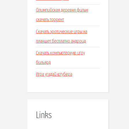
Олимпийская деревня фильм
скачать торрент
Скачать эротические игры на
планшет бесплатно андроид
Скачать компьютерную игру
бильярд
Игра угадай ютубера
Links