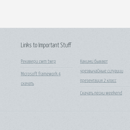
Links to Important Stuff
Рекавери cwm twrp
Какими бывают
чрезвычайные ситуации
Microsoft framework 4
презентация 2 класс
скачать
Скачать песни weekend