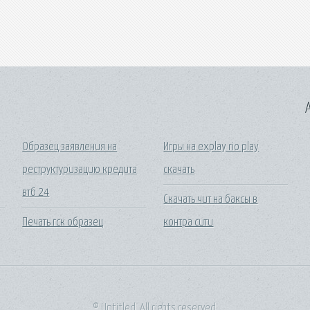
A
Образец заявления на
Игры на explay rio play
реструктуризацию кредита
скачать
втб 24
Скачать чит на баксы в
Печать гск образец
контра сити
© Untitled. All rights reserved.