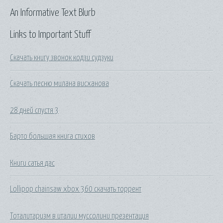
An Informative Text Blurb
Links to Important Stuff
Скачать книгу звонок кодзи судзуки
Скачать песню милана висханова
28 дней спустя 3
Барто большая книга стихов
Книги сатья дас
Lollipop chainsaw xbox 360 скачать торрент
Тоталитаризм в италии муссолини презентация