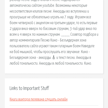
автоматически сайтом youtube. Возможны некоторые
несоответствия клипов песне. Аккорды во вступлении и
проигрыше не обязательно играть на 7 ладу. Играем все
боем четверкой с акцентом на третьем ударе, то есть первые
2 удара вниз-вверх по басовым струнам, 3-тий удар вниз по
всем и 4 вверх по нижним струнам. _____ Соавтор подбора и
автор комментариев Песню Кино - Безъядерная зона
пользователи сайта играют таким гитарным боем Наведите
на бой мышкой, чтобы прослушать его звучание. Кино -
Безъядерная зона - аккорды 🎸 и текст песни. Аккорды в
любой тональности. Аккорды в любой тональности. Кино.
Links to Important Stuff
Книги виктора пелевина слушать онлайн