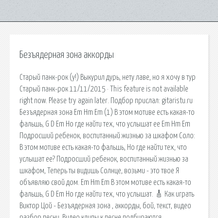
Безъядерная зона аккорды
Старый панк-рок (у!) Выкурил дурь, нету лаве, но я хочу в тур
Старый панк-рок 11/11/2015 · This feature is not available
right now. Please try again later. Подбор прислал: gitaristu.ru
Безъядерная зона Em Hm Em (1) В этом мотиве есть какая-то
фальшь, G D Em Но где найти тех, что услышат ее Em Hm Em
Подросший ребенок, воспитанный жизнью за шкафом Соло:
В этом мотиве есть какая-то фальшь, Но где найти тех, что
услышат ее? Подросший ребенок, воспитанный жизнью за
шкафом, Теперь ты видишь Солнце, возьми - это твое Я
объявляю свой дом. Em Hm Em В этом мотиве есть какая-то
фальшь, G D Em Но где найти тех, что услышат. 🎸 Как играть
Виктор Цой - Безъядерная зона , аккорды, бой, текст, видео
разбор песни. Видео клипы к песне подбираются