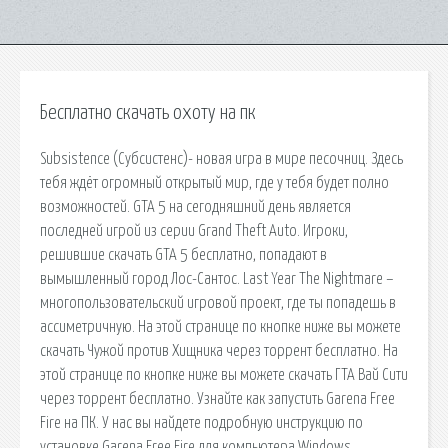
Бесплатно скачать охоту на пк
Subsistence (Субсистенс)- новая игра в мире песочниц. Здесь
тебя ждёт огромный открытый мир, где у тебя будет полно
возможностей. GTA 5 на сегодняшний день является
последней игрой из серии Grand Theft Auto. Игроки,
решившие скачать GTA 5 бесплатно, попадают в
вымышленный город Лос-Сантос. Last Year The Nightmare –
многопользовательский игровой проект, где ты попадешь в
ассиметричную. На этой странице по кнопке ниже вы можете
скачать Чужой против Хищника через торрент бесплатно. На
этой странице по кнопке ниже вы можете скачать ГТА Вай Сити
через торрент бесплатно. Узнайте как запустить Garena Free
Fire на ПК. У нас вы найдете подробную инструкцию по
установке Garena Free Fire для компьютера Windows