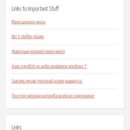
Links to Important Stuff
Марк шапиро книги
Rbr h shifter plugin
Животные красной книги книга
Asus p4p800 se audio драйвера windows 7
Скачать песню григорий есаян ушацел эс
Проспер мериме коломба краткое содержание
Links