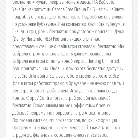
бесплатно + мультиплеер вы можете здесь. ГТА Вай Сити.
Узнайте как запустить Garena Free Fire на ПК. У нас вы найдете
подробную инструкцию по установке. Подробная инструкция
по установке Кубезумие 2 на компьютер. Скачайте Кубезумие
Скачать игры, ромы бесплатно с эмулятором приставки Денди
(Dendy, Nintendo, NES) Рейтинг лучших игр. У нас
представлены лучшие онлайн игры стрелялки бесплатно. Мы
собрали огромную коллекцию. В данном разделе, мы
собрали все игры от популярной версии Hunting Unlimited.
Если поиграть в них. Онлайн игры охота бесплатно доступны
на сайте OnlineGuru. Если вы любите стрелять и хотите. Все
флеш игры работают прямо в браузере - не нужно платить и
регистрироваться. Добавляем. Игра для приставки Денди
Контра Форс / Contra Force , играй онлайн или скачай
бесплатно. Поклонникам аниме и эффектных боевых
действий непременно понравится игра Атака Титанов.
Поисковая сиcтема, список запросов, поиск информации.
Программно-аппаратный комплекс с веб. Скачать новинки
игр для pc, фильмов в хорошем качестве, все серии