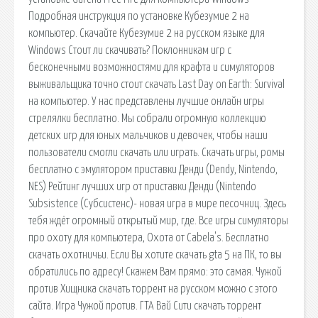
Подробная инструкция по установке Кубезумие 2 на
компьютер. Скачайте Кубезумие 2 на русском языке для
Windows Стоит ли скачивать? Поклонникам игр с
бесконечными возможностями для крафта и симуляторов
выживальщика точно стоит скачать Last Day on Earth: Survival
на компьютер. У нас представлены лучшие онлайн игры
стрелялки бесплатно. Мы собрали огромную коллекцию
детских игр для юных мальчиков и девочек, чтобы наши
пользователи смогли скачать или играть. Скачать игры, ромы
бесплатно с эмулятором приставки Денди (Dendy, Nintendo,
NES) Рейтинг лучших игр от приставки Денди (Nintendo
Subsistence (Субсистенс)- новая игра в мире песочниц. Здесь
тебя ждёт огромный открытый мир, где. Все игры симуляторы
про охоту для компьютера, Охота от Cabela's. Бесплатно
скачать охотничьи. Если Вы хотите скачать gta 5 на ПК, то вы
обратились по адресу! Скажем Вам прямо: это самая. Чужой
против Хищника скачать торрент на русском можно с этого
сайта. Игра Чужой против. ГТА Вай Сити скачать торрент