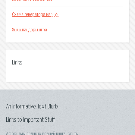
Схема генератора на 555
Ящик пандоры игра
Links
An Informative Text Blurb
Links to Important Stuff
Афоризмы великих врачей книга купить