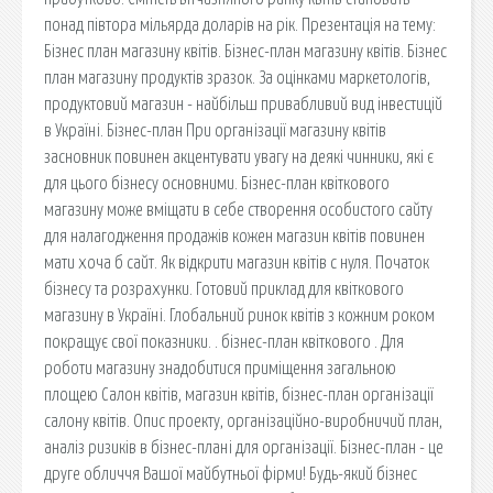
понад півтора мільярда доларів на рік. Презентація на тему:
Бізнес план магазину квітів. Бізнес-план магазину квітів. Бізнес
план магазину продуктів зразок. За оцінками маркетологів,
продуктовий магазин - найбільш привабливий вид інвестицій
в Україні. Бізнес-план При організації магазину квітів
засновник повинен акцентувати увагу на деякі чинники, які є
для цього бізнесу основними. Бізнес-план квіткового
магазину може вміщати в себе створення особистого сайту
для налагодження продажів кожен магазин квітів повинен
мати хоча б сайт. Як відкрити магазин квітів с нуля. Початок
бізнесу та розрахунки. Готовий приклад для квіткового
магазину в Україні. Глобальний ринок квітів з кожним роком
покращує свої показники. . бізнес-план квіткового . Для
роботи магазину знадобитися приміщення загальною
площею Салон квітів, магазин квітів, бізнес-план організації
салону квітів. Опис проекту, організаційно-виробничий план,
аналіз ризиків в бізнес-плані для організації. Бізнес-план - це
друге обличчя Вашої майбутньої фірми! Будь-який бізнес