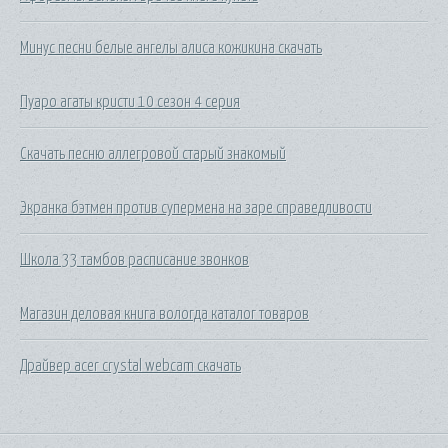
Минус песни белые ангелы алиса кожикина скачать
Пуаро агаты кристи 10 сезон 4 серия
Скачать песню аллегровой старый знакомый
Экранка бэтмен против супермена на заре справедливости
Школа 33 тамбов расписание звонков
Магазин деловая книга вологда каталог товаров
Драйвер acer crystal webcam скачать