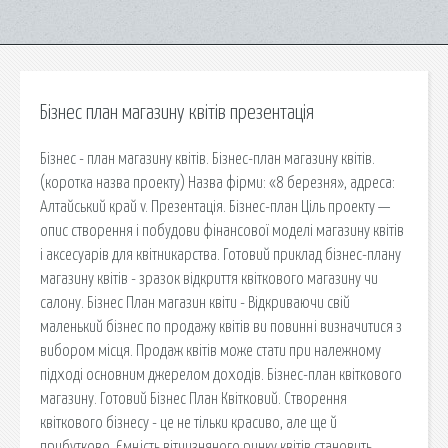
Бізнес план магазину квітів презентація
Бізнес - план магазину квітів. Бізнес-план магазину квітів.
(коротка назва проекту) Назва фірми: «8 березня», адреса:
Алтайський край v. Презентація. Бізнес-план Ціль проекту —
опис створення і побудови фінансової моделі магазину квітів
і аксесуарів для квітникарства. Готовий приклад бізнес-плану
магазину квітів - зразок відкриття квіткового магазину чи
салону. Бізнес План магазин квіти - Відкриваючи свій
маленький бізнес по продажу квітів ви повинні визначитися з
вибором місця. Продаж квітів може стати при належному
підході основним джерелом доходів. Бізнес-план квіткового
магазину. Готовий Бізнес План Квітковий. Створення
квіткового бізнесу - це не тільки красиво, але ще й
прибутково. Ємність вітчизняного ринку квітів становить