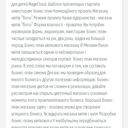
для детей MageCloud. Шаблон презентации стартапа
инвесторам. Бізнес план Комерційного проекту Магазину
квітів "florio" Резюме проекту Назва підприємства - магазин
квітів "florio" Форма власності - приватна. Він потрібен
керівникові фірми, акціонерам, інвесторам. Бізнес-план
частіше складається на рік, два роки, зрідка на більший
період. Бізнес-план квіткового магазину ІП Меланж Ринок
квітів залишається одним із найзакритіших і
малодосліджених секторів торгівлі. бізнес план магазин
ринок. В этой статье мы поговорим о том, как составить
бизнес-план самому.Для вас мы приведем образец для
малого бизнеса и другую полезную информацию. Бизнес-
план магазина цветов не сложен в реализации, давайте
рассмотрим как открыть цветочный магазин и основные
моменты этого привлекательного бизнеса. Хороший бізнес-
план магазину одягу - основна умова для створення
успішного бізнесу, Як відкрити магазин квітів с нуля. Розробка
бізнес-плану квіткового У майбутньому передбачається
відкриття інтернет-магазину квітів на основі вже існуючого