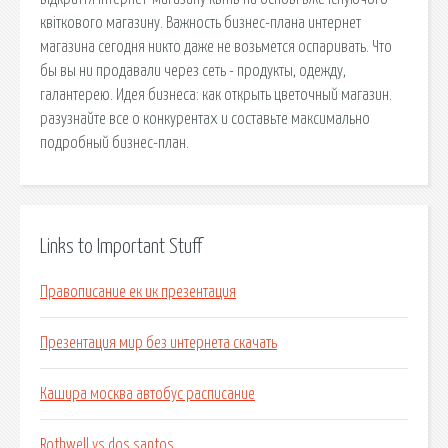
квіткового магазину. Важность бизнес-плана интернет
магазина сегодня никто даже не возьмется оспаривать. Что
бы вы ни продавали через сеть - продукты, одежду,
галантерею. Идея бизнеса: как открыть цветочный магазин.
разузнайте все о конкурентах и составьте максимально
подробный бизнес-план.
Links to Important Stuff
Правописание ек ик презентация
Презентация мир без интернета скачать
Кашира москва автобус расписание
Rothwell vs dos santos