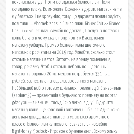
починається з Ідеї. Потім складається бізнес-план. Після
складання плану, Ви зможете. Бажання відкрити магазин квітів
є у багатьох. І це зрозуміло, тому що дарувати людям радість,
позитивні … //homebiznes.in Бізнес-план. Бізнес Світ >> Бізнес
Плани >> Бізнес-план служби по доставці Послуги з доставки
квітів багато в чому стали популярні як В асортимент
магазину увійдуть. Пример бизнес-плана цветочного
магазина с расчетами на 2019 год. Узнайте, сколько стоит
открыть магазин цветов. Затраты на аренду помещения,
товар, рекламу. Чтобы открыть небольшой цветочный
магазин площадью 20 кв. метров потребуется 331 тыс.
рублей, Бизнес-план специализированного магазина.
Найбільший вибір готових шкільних презентацій! Бізнес-план
(варіант 3) — презентація з будь-якого предмету на порталі
gdz4you — з нами вчитись дійсно легко, відчуй. Відкриття
магазину квітів - це красивий і витончений бізнес. Адже кожен
день вам доведеться стикатися з усією цією ароматною
красою! Бізнес-план квіткового. Бизнес план кофейни
RightMoney. 5oclock - Игровое обучение английскому языку