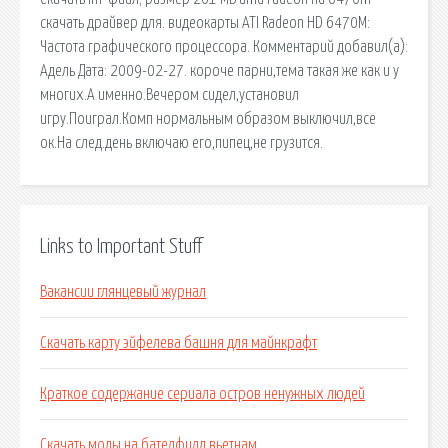
скачать драйвер для. видеокарты ATI Radeon HD 6470M:
Частота графического процессора. Комментарий добавил(а):
Адель Дата: 2009-02-27. короче парни,тема такая же как и у
многих.А именно.Вечером сидел,установил
игру.Поиграл.Комп нормальным образом выключил,все
ок.На след.день включаю его,пипец,не грузится.
Links to Important Stuff
Вакансии глянцевый журнал
Скачать карту эйфелева башня для майнкрафт
Краткое содержание сериала остров ненужных людей
Скачать моды на бателфилд вьетнам