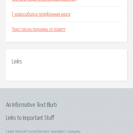
Г новосибирск телефонная книга
Текст песни пирожки от ловетт
Links
An Informative Text Blurb
Links to Important Stuff
Lego marvel superheroes avengers скачать