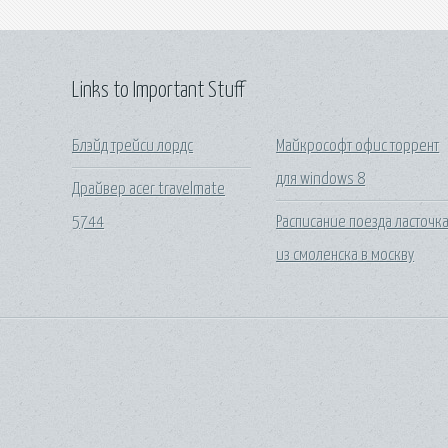
Links to Important Stuff
Блэйд трейси лордс
Майкрософт офис торрент
для windows 8
Драйвер acer travelmate
5744
Расписание поезда ласточк
из смоленска в москву