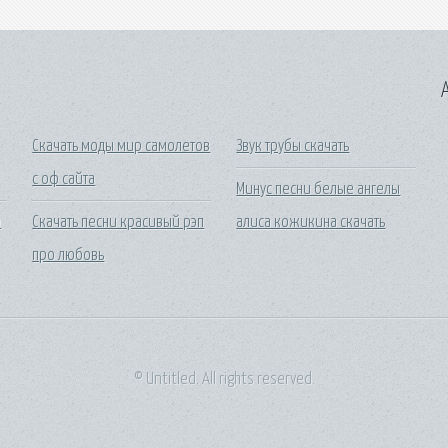
A
Скачать моды мир самолетов
Звук трубы скачать
с оф сайта
Минус песни белые ангелы
а
Скачать песни красивый рэп
алиса кожикина скачать
про любовь
© Untitled. All rights reserved.