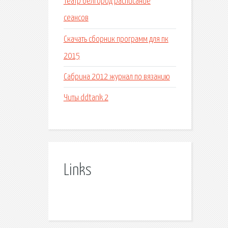
Театр белгород расписание
сеансов
Скачать сборник программ для пк
2015
Сабрина 2012 журнал по вязанию
Читы ddtank 2
Links