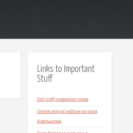
Links to Important
Stuff
Usb rs485 конвертер схема
Скачать мод на скайрим на город
ривельхельм